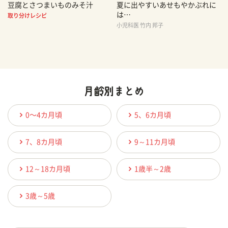
豆腐とさつまいものみそ汁
夏に出やすいあせもやかぶれに
は…
取り分けレシピ
小児科医 竹内 邦子
0〜4カ月頃
5、6カ月頃
7、8カ月頃
9～11カ月頃
12～18カ月頃
1歳半～2歳
3歳～5歳