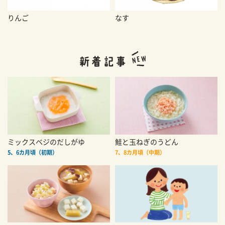
りんご
なす
ミックスベジのだしがゆ
鮭と玉ねぎのうどん
5、6カ月頃（初期）
7、8カ月頃（中期）