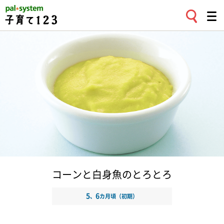
コーンと白身魚のとろとろ
5
6
、
カ月頃（初期）