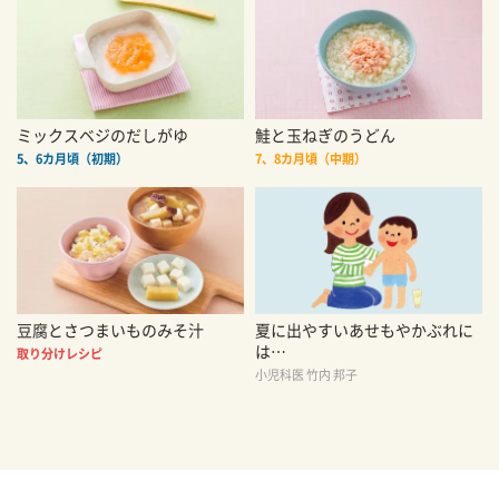
ミックスベジのだしがゆ
鮭と玉ねぎのうどん
5、6カ月頃（初期）
7、8カ月頃（中期）
豆腐とさつまいものみそ汁
夏に出やすいあせもやかぶれに
は…
取り分けレシピ
小児科医 竹内 邦子