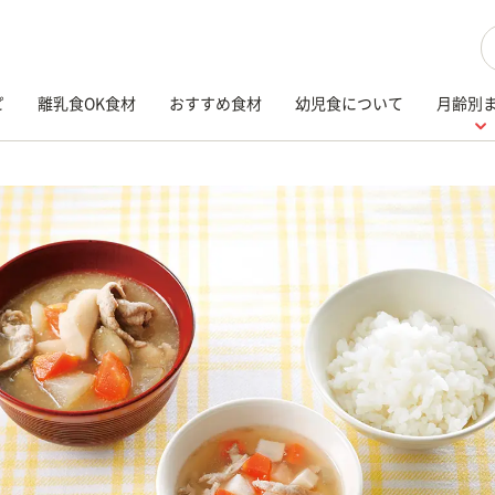
検
ピ
離乳食OK食材
おすすめ食材
幼児食について
月齢別