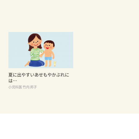
夏に出やすいあせもやかぶれに
は…
小児科医 竹内 邦子