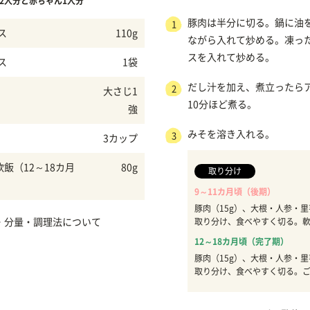
2人分と赤ちゃん1人分
豚肉は半分に切る。鍋に油
1
ス
110g
ながら入れて炒める。凍っ
スを入れて炒める。
ス
1袋
だし汁を加え、煮立ったら
2
大さじ1
10分ほど煮る。
強
みそを溶き入れる。
3
3カップ
軟飯（12～18カ月
80g
取り分け
9～11カ月頃（後期）
豚肉（15g）、大根・人参・里
・分量・調理法について
取り分け、食べやすく切る。
12～18カ月頃（完了期）
豚肉（15g）、大根・人参・里
取り分け、食べやすく切る。