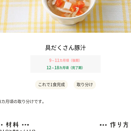
具だくさん豚汁
9
11
～
カ月頃（後期）
12
18
～
カ月頃（完了期）
これで1食完成
取り分け
18カ月頃の取り分けです。