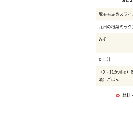
おとな
豚モモ赤身スライ
九州の根菜ミック
みそ
だし汁
（9～11か月頃）
頃）ごはん
材料