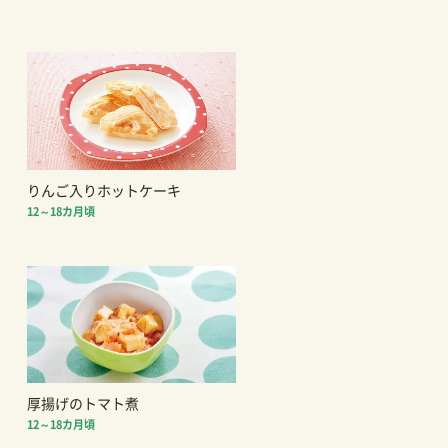
りんご入りホットケーキ
12～18カ月頃
厚揚げのトマト煮
12～18カ月頃