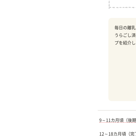
毎日の離乳
うらごし済
プを紹介し
9～11カ月頃（後
12～18カ月頃（