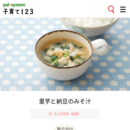
里芋と納豆のみそ汁
9
11
～
カ月頃（後期）
取り分け