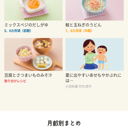
ミックスベジのだしがゆ
鮭と玉ねぎのうどん
5、6カ月頃（初期）
7、8カ月頃（中期）
豆腐とさつまいものみそ汁
夏に出やすいあせもやかぶれに
は…
取り分けレシピ
小児科医 竹内 邦子