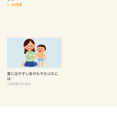
7、8カ月頃
夏に出やすいあせもやかぶれに
は…
小児科医 竹内 邦子