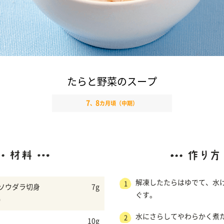
たらと野菜のスープ
7
8
、
カ月頃（中期）
解凍したたらはゆでて、水
1
ソウダラ切身
7g
ぐす。
）
水にさらしてやわらかく煮
2
10g