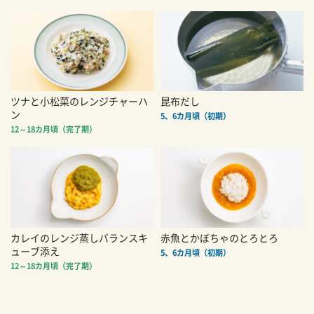
ツナと小松菜のレンジチャーハ
昆布だし
ン
5、6カ月頃（初期）
12～18カ月頃（完了期）
カレイのレンジ蒸しバランスキ
赤魚とかぼちゃのとろとろ
ューブ添え
5、6カ月頃（初期）
12～18カ月頃（完了期）