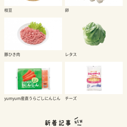
枝豆
卵
豚ひき肉
レタス
yumyum産直うらごしにんじん
チーズ