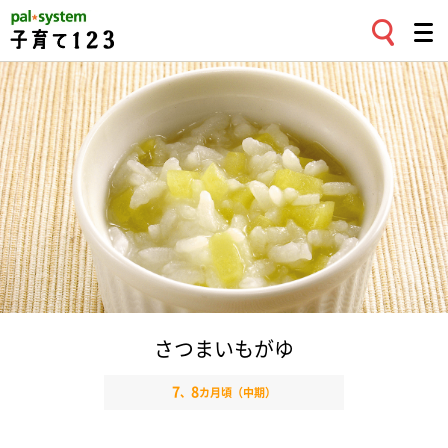
さつまいもがゆ
7
8
、
カ月頃（中期）