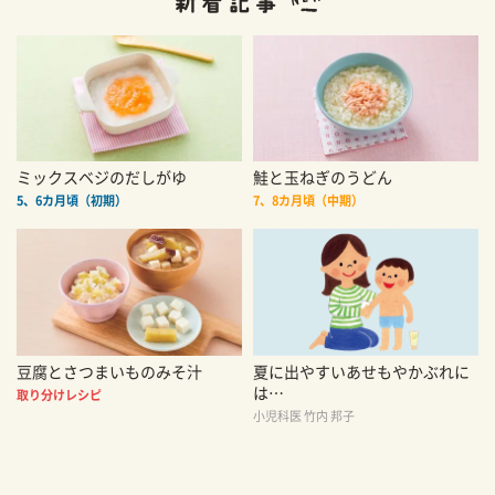
ミックスベジのだしがゆ
鮭と玉ねぎのうどん
5、6カ月頃（初期）
7、8カ月頃（中期）
豆腐とさつまいものみそ汁
夏に出やすいあせもやかぶれに
は…
取り分けレシピ
小児科医 竹内 邦子