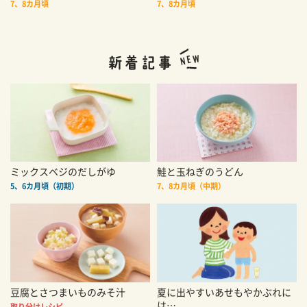
7、8カ月頃
7、8カ月頃
ミックスベジのだしがゆ
鮭と玉ねぎのうどん
5、6カ月頃（初期）
7、8カ月頃（中期）
豆腐とさつまいものみそ汁
夏に出やすいあせもやかぶれに
は…
取り分けレシピ