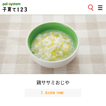
鶏ササミおじや
7
8
、
カ月頃（中期）