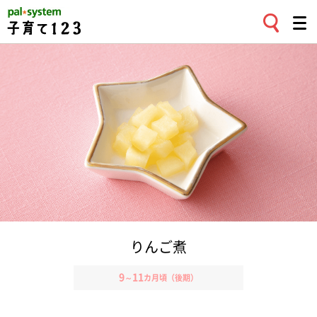
りんご煮
9
11
～
カ月頃（後期）