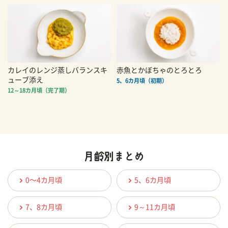
カレイのレンジ蒸しバランスキ
赤魚とかぼちゃのとろとろ
ューブ添え
5、6カ月頃（初期）
12～18カ月頃（完了期）
0〜4カ月頃
5、6カ月頃
7、8カ月頃
9～11カ月頃