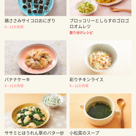
鶏ささみサイコロおにぎり
ブロッコリーとしらすのゴロゴ
ロオムレツ
9～11カ月頃
取り分けレシピ
バナナケーキ
彩りチキンライス
9～11カ月頃
9～11カ月頃
ササミとほうれん草のバター炒
小松菜のスープ