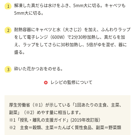
解凍した真だらは水けをふき、5mm大に切る。キャベツも
1
5mm大に切る。
耐熱容器にキャベツと水（大さじ2）を加え、ふんわりラップ
2
をして電子レンジ（600W）で2分30秒加熱し、真だらを加
え、ラップをしてさらに30秒加熱し、5倍がゆを混ぜ、器に
盛る。
砕いた花かつおをのせる。
3
レシピの監修について
厚生労働省（※1）が示している「1回あたりの主食、主菜、
副菜」（※2）めやす量に相当します。
※1「授乳・離乳の支援ガイド」(2019年改訂版）
※2 主食＝穀類、主菜＝たんぱく質性食品、副菜＝野菜類