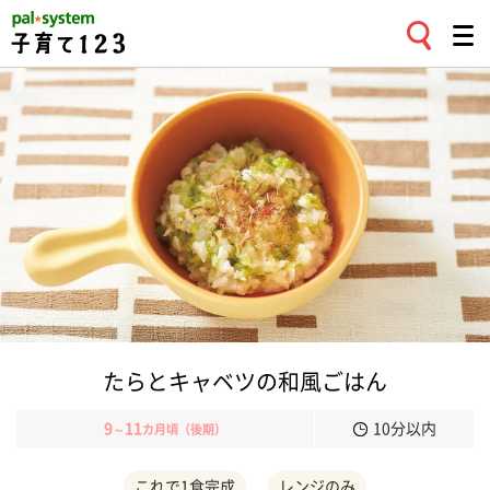
たらとキャベツの和風ごはん
9
11
10分以内
～
カ月頃（後期）
これで1食完成
レンジのみ