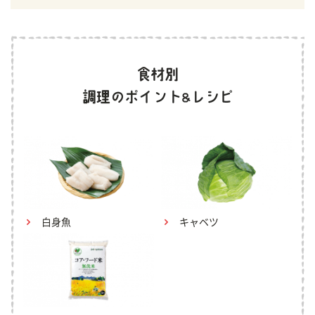
白身魚
キャベツ