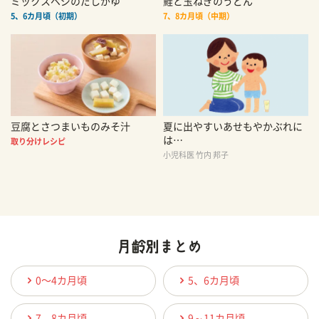
ミックスベジのだしがゆ
鮭と玉ねぎのうどん
5、6カ月頃（初期）
7、8カ月頃（中期）
豆腐とさつまいものみそ汁
夏に出やすいあせもやかぶれに
は…
取り分けレシピ
小児科医 竹内 邦子
0〜4カ月頃
5、6カ月頃
7、8カ月頃
9～11カ月頃