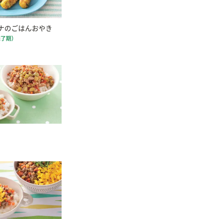
ナのごはんおやき
完了期）