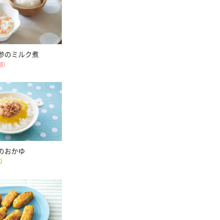
参のミルク煮
期）
のおかゆ
期）