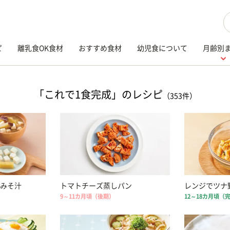
検
ピ
離乳食OK食材
おすすめ食材
幼児食について
月齢別
「これで1食完成」のレシピ
（353件）
みそ汁
トマトチーズ蒸しパン
レンジでツナ
9～11カ月頃（後期）
12～18カ月頃（