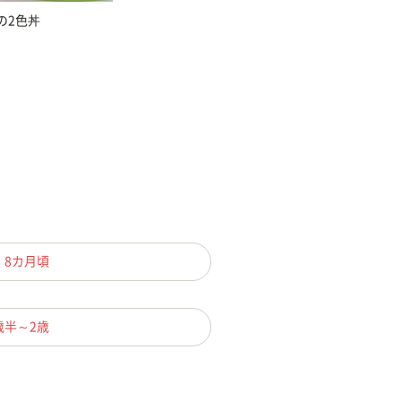
の2色丼
、8カ月頃
歳半～2歳