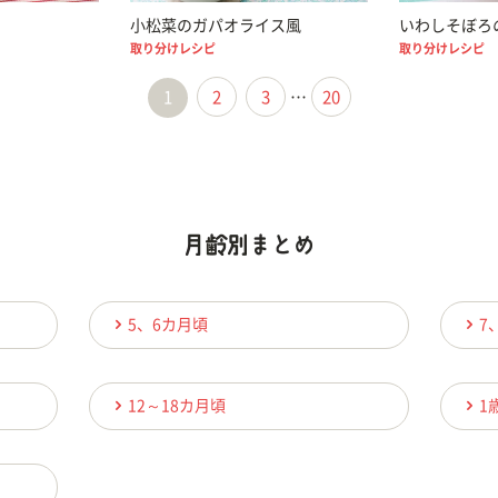
小松菜のガパオライス風
いわしそぼろ
取り分けレシピ
取り分けレシピ
1
2
3
…
20
5、6カ月頃
7
12～18カ月頃
1