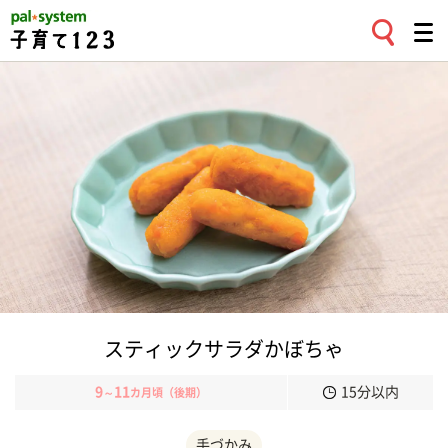
スティックサラダかぼちゃ
9
11
15分以内
～
カ月頃（後期）
手づかみ