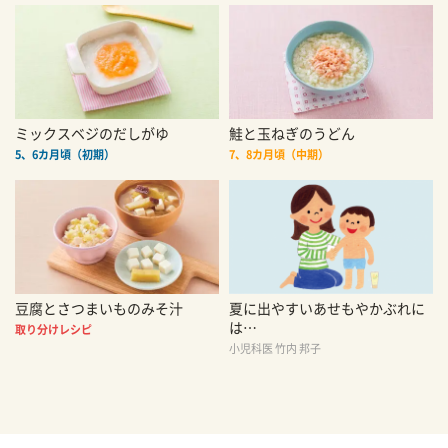
ミックスベジのだしがゆ
鮭と玉ねぎのうどん
5、6カ月頃（初期）
7、8カ月頃（中期）
豆腐とさつまいものみそ汁
夏に出やすいあせもやかぶれに
は…
取り分けレシピ
小児科医 竹内 邦子