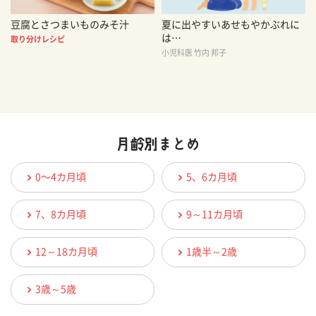
豆腐とさつまいものみそ汁
夏に出やすいあせもやかぶれに
は…
取り分けレシピ
小児科医 竹内 邦子
0〜4カ月頃
5、6カ月頃
7、8カ月頃
9～11カ月頃
12～18カ月頃
1歳半～2歳
3歳～5歳