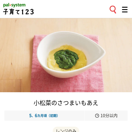
小松菜のさつまいもあえ
5
6
10分以内
、
カ月頃（初期）
レンジのみ