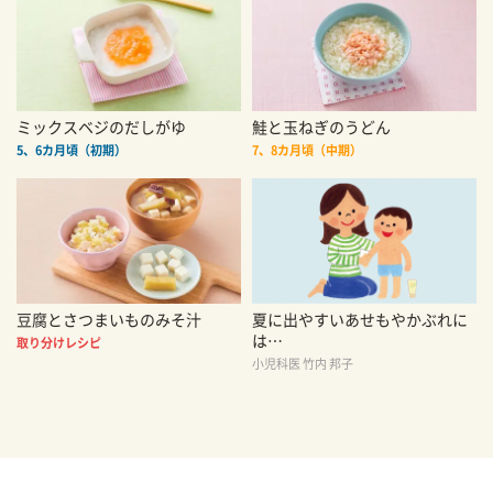
ミックスベジのだしがゆ
鮭と玉ねぎのうどん
5、6カ月頃（初期）
7、8カ月頃（中期）
豆腐とさつまいものみそ汁
夏に出やすいあせもやかぶれに
は…
取り分けレシピ
小児科医 竹内 邦子