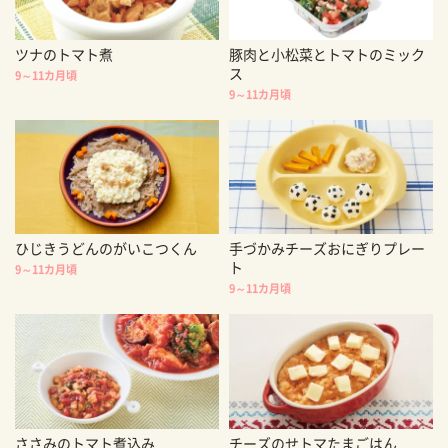
ツナのトマト煮
豚肉と小松菜とトマトのミック
ス
9～11カ月頃
9～11カ月頃
ひじきうどんのがいこつくん
手づかみチーズおにぎりプレー
ト
9～11カ月頃
9～11カ月頃
ささみのトマト煮込み
チーズのせトマたまごはん