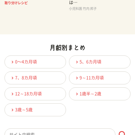
は…
取り分けレシピ
小児科医 竹内 邦子
0〜4カ月頃
5、6カ月頃
7、8カ月頃
9～11カ月頃
12～18カ月頃
1歳半～2歳
3歳～5歳