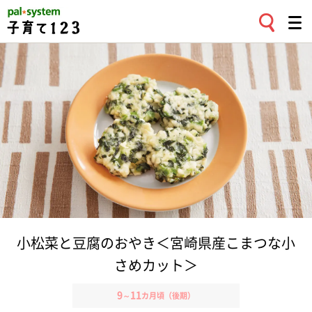
小松菜と豆腐のおやき＜宮崎県産こまつな小
さめカット＞
9
11
～
カ月頃（後期）