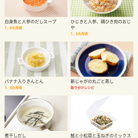
白身魚と人参のだしスープ
ひじきと人参、鶏ひき肉のおじ
や
7、8カ月頃
7、8カ月頃
バナナ入りきんとん
新じゃがの丸ごと蒸し
7、8カ月頃
取り分けレシピ
煮干しだし
鮭と小松菜と玉ねぎのミックス