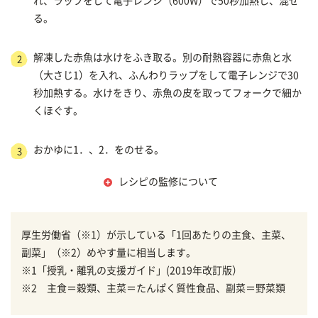
れ、ラップをして電子レンジ（600W）で50秒加熱し、混ぜ
る。
解凍した赤魚は水けをふき取る。別の耐熱容器に赤魚と水
2
（大さじ1）を入れ、ふんわりラップをして電子レンジで30
秒加熱する。水けをきり、赤魚の皮を取ってフォークで細か
くほぐす。
おかゆに1．、2．をのせる。
3
レシピの監修について
厚生労働省（※1）が示している「1回あたりの主食、主菜、
副菜」（※2）めやす量に相当します。
※1「授乳・離乳の支援ガイド」(2019年改訂版）
※2 主食＝穀類、主菜＝たんぱく質性食品、副菜＝野菜類