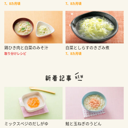
7、8カ月頃
7、8カ月頃
鶏ひき肉と白菜のみそ汁
白菜としらすのきざみ煮
取り分けレシピ
7、8カ月頃
ミックスベジのだしがゆ
鮭と玉ねぎのうどん