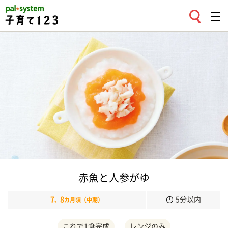
赤魚と人参がゆ
7
8
5分以内
、
カ月頃（中期）
これで1食完成
レンジのみ