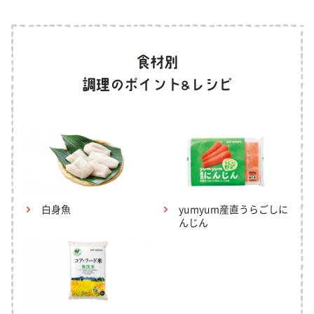
白身魚
yumyum産直うらごしに
んじん