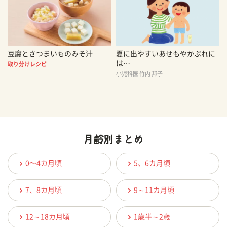
豆腐とさつまいものみそ汁
夏に出やすいあせもやかぶれに
は…
取り分けレシピ
小児科医 竹内 邦子
0〜4カ月頃
5、6カ月頃
7、8カ月頃
9～11カ月頃
12～18カ月頃
1歳半～2歳