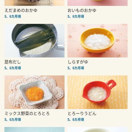
えだまめのおかゆ
おいものおかゆ
5、6カ月頃
5、6カ月頃
昆布だし
しらすがゆ
5、6カ月頃
5、6カ月頃
ミックス野菜のとろとろ
とろーりうどん
5、6カ月頃
5、6カ月頃