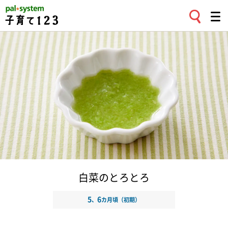
白菜のとろとろ
5
6
、
カ月頃（初期）