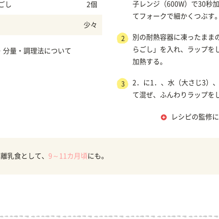
子レンジ（600W）で30秒
ごし
2個
てフォークで細かくつぶす
少々
別の耐熱容器に凍ったまま
2
らごし」を入れ、ラップを
・分量・調理法について
加熱する。
2．に1．、水（大さじ3）
3
て混ぜ、ふんわりラップを
レシピの監修に
の離乳食として、
9～11カ月頃
にも。