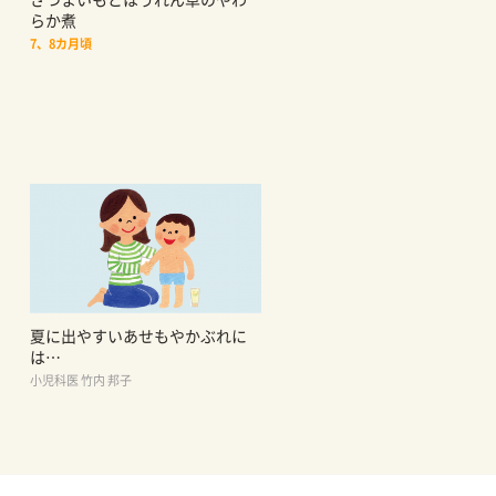
らか煮
7、8カ月頃
夏に出やすいあせもやかぶれに
は…
小児科医 竹内 邦子