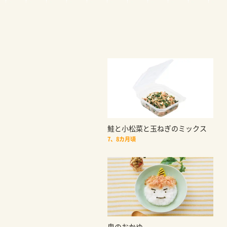
鮭と小松菜と玉ねぎのミックス
7、8カ月頃
鬼のおかゆ