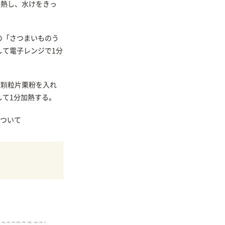
加熱し、水けをきっ
。
の「さつまいものう
して電子レンジで1分
、顆粒片栗粉を入れ
して1分加熱する。
ついて