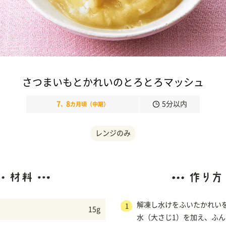
さつまいもとかれいのとろとろマッシュ
7
8
5分以内
、
カ月頃（中期）
レンジのみ
解凍し水けをふいたかれい
1
15g
水（大さじ1）を加え、ふ