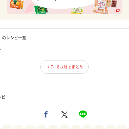
）のレシピ一覧
す
7、8カ月頃まとめ
シピ