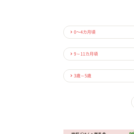
0〜4カ月頃
9～11カ月頃
3歳～5歳