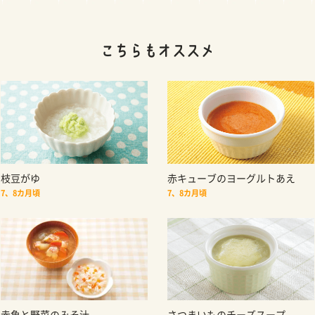
枝豆がゆ
赤キューブのヨーグルトあえ
7、8カ月頃
7、8カ月頃
赤魚と野菜のみそ汁
さつまいものチーズスープ