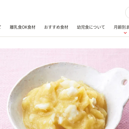
検
ピ
離乳食OK食材
おすすめ食材
幼児食について
月齢別