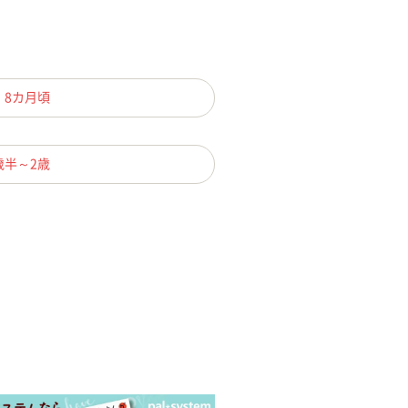
、8カ月頃
歳半～2歳