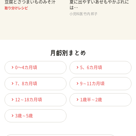
豆腐とさつまいものみそ汁
夏に出やすいあせもやかぶれに
は…
取り分けレシピ
小児科医 竹内 邦子
0〜4カ月頃
5、6カ月頃
7、8カ月頃
9～11カ月頃
12～18カ月頃
1歳半～2歳
3歳～5歳