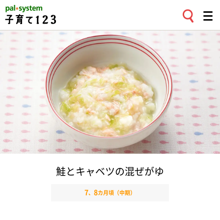
鮭とキャベツの混ぜがゆ
7
8
、
カ月頃（中期）