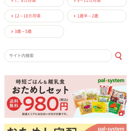
7、8カ月頃
9～11カ月頃
12～18カ月頃
1歳半～2歳
3歳～5歳
検索キーワード入力