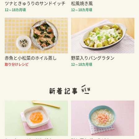
ツナときゅうりのサンドイッチ
松風焼き風
12～18カ月頃
12～18カ月頃
赤魚と小松菜のホイル蒸し
野菜入りパングラタン
取り分けレシピ
12～18カ月頃