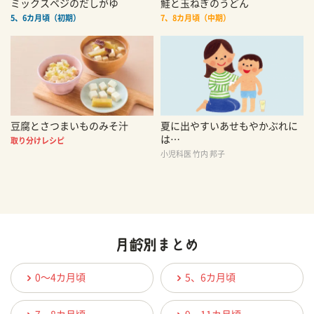
ミックスベジのだしがゆ
鮭と玉ねぎのうどん
5、6カ月頃（初期）
7、8カ月頃（中期）
豆腐とさつまいものみそ汁
夏に出やすいあせもやかぶれに
は…
取り分けレシピ
小児科医 竹内 邦子
0〜4カ月頃
5、6カ月頃