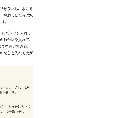
に5分ひたし、水けを
る。解凍したたらは水
ぶす。
、だしパックを入れて
．のわかめを入れて、
まで中弱火で煮る。
．のたらを入れて火が
わかめは小さじ1（み
取り分ける。
ぐす）、わかめは大さじ
じ1～2を取り分け