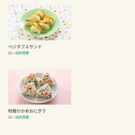
ベジタブルサンド
12～18カ月頃
秋鮭わかめおにぎり
12～18カ月頃