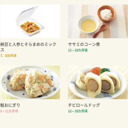
納豆と人参とそらまめのミック
ササミのコーン煮
ス
12～18カ月頃
7、8カ月頃
鮭おにぎり
チビロールドッグ
9～11カ月頃
12～18カ月頃