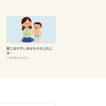
夏に出やすいあせもやかぶれに
は…
小児科医 竹内 邦子