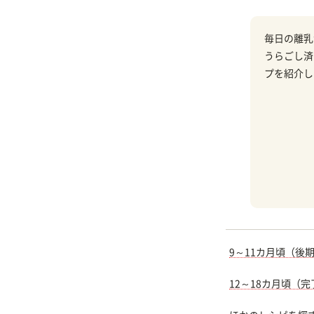
毎日の離乳
うらごし済
プを紹介し
9～11カ月頃（後
12～18カ月頃（