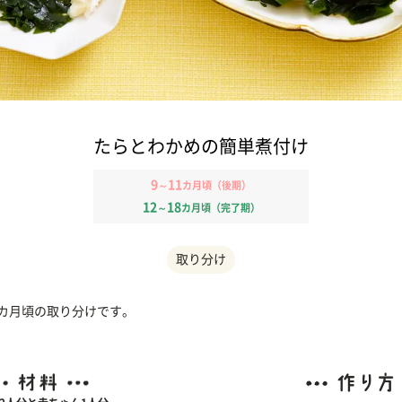
たらとわかめの簡単煮付け
9
11
～
カ月頃（後期）
12
18
～
カ月頃（完了期）
取り分け
1カ月頃の取り分けです。