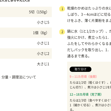
2人分と赤ちゃん1人分
乾燥わかめはたっぷりの水
1
5切（150g）
しぼり、3～4cmほどに切
けをふき、薄く片栗粉をま
小さじ5
鍋に水（1と1/2カップ）
2
1個（8g）
強火にかけ、煮立ったら1
小さじ1
ふたをしてやわらかくなる
だしパックを取り出し、1
小さじ2
通るまで煮る。
大さじ1
取り分け
9～11カ月頃（後期）
・分量・調理法について
たらは1/2切（粗くほぐす）、
じん切り）、煮汁は小さじ1を
12～18カ月頃（完了期）
たらは2/3切（食べやすくほ
1（細かく切る）、煮汁は小さ
る。