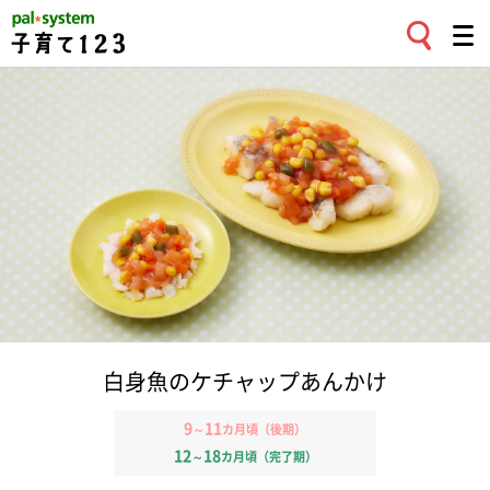
白身魚のケチャップあんかけ
9
11
～
カ月頃（後期）
12
18
～
カ月頃（完了期）