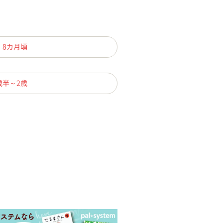
、8カ月頃
歳半～2歳