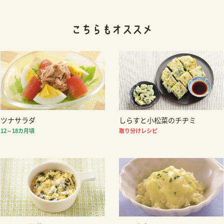
ツナサラダ
しらすと小松菜のチヂミ
12～18カ月頃
取り分けレシピ