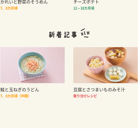
かれいと野菜のそうめん
チーズポテト
7、8カ月頃
12～18カ月頃
鮭と玉ねぎのうどん
豆腐とさつまいものみそ汁
7、8カ月頃（中期）
取り分けレシピ