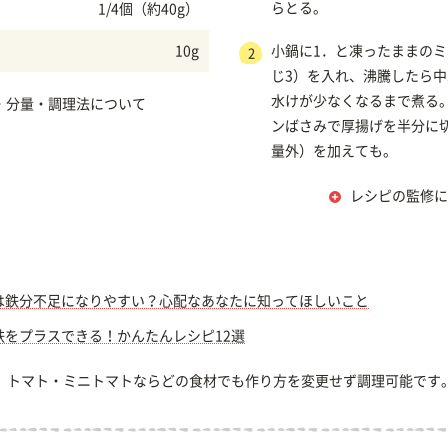
らとる。
1/4個（約40g）
10g
小鍋に1．と凍ったままの
2
じ3）を入れ、沸騰したら
水けが少なくなるまで煮る
・分量・調理法について
ンばさみで厚揚げを半分に
量外）を加えても。
レシピの監修に
は鉄分不足になりやすい？心配なあなたに知ってほしいこと
鉄をプラスできる！かんたんレシピ12選
、トマト・ミニトマトならどの食材でも作り方を変更せず調理可能です