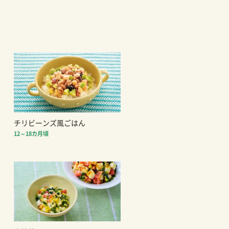
チリビーンズ風ごはん
12～18カ月頃