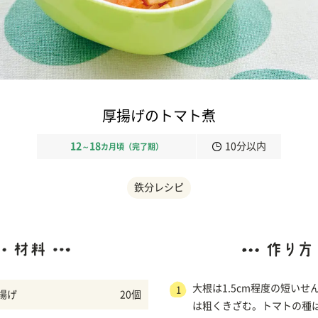
厚揚げのトマト煮
12
18
10分以内
～
カ月頃（完了期）
鉄分レシピ
大根は1.5cm程度の短い
1
揚げ
20個
は粗くきざむ。トマトの種