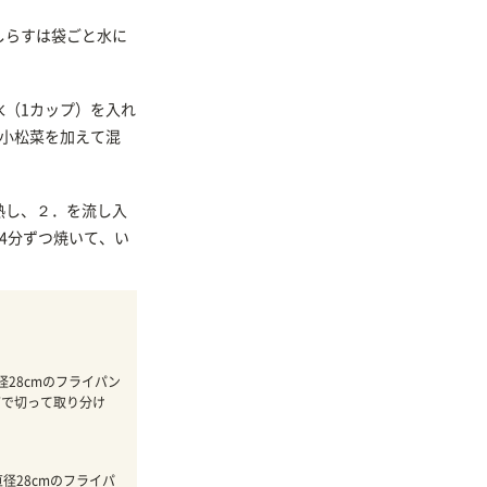
しらすは袋ごと水に
水（1カップ）を入れ
の小松菜を加えて混
熱し、２．を流し入
4分ずつ焼いて、い
径28cmのフライパン
どで切って取り分け
直径28cmのフライパ