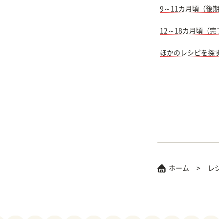
9～11カ月頃（後
12～18カ月頃（
ほかのレシピを探
ホーム
レ