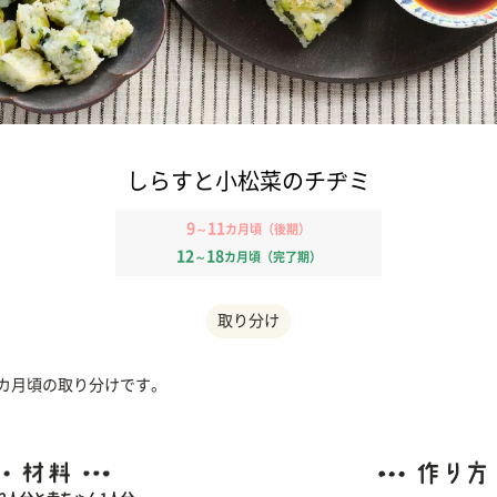
しらすと小松菜のチヂミ
9
11
～
カ月頃（後期）
12
18
～
カ月頃（完了期）
取り分け
1カ月頃の取り分けです。