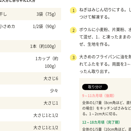
2人分と赤ちゃん1人分
ねぎはみじん切りにする。
1
干し
3袋（75g）
つけて解凍する。
小さめカ
1/2袋（90g）
ボウルに小麦粉、片栗粉、
2
て混ぜ、1．と凍ったまま
ぜ、生地を作る。
1本（約100g）
大きめのフライパンに油を
3
1カップ（約
れてふたをする。両面を3～
100g）
ったん取り出す。
大さじ6
取り分け
少々
9～11カ月頃（後期）
大さじ1
全体の1/7量（8cm角ほど、直
の場合）をキッチンばさみな
る。1～2cm大に切る。
大さじ1と1/2
12～18カ月頃（完了期）
大さじ1と1/2
全体の1/5量（10cm角ほど、