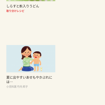
しらすと麩入りうどん
取り分けレシピ
夏に出やすいあせもやかぶれに
は…
小児科医 竹内 邦子