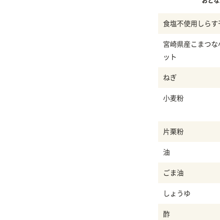
おとな
食塩不使用しらす
宮崎県産こまつな
ット
ねぎ
小麦粉
片栗粉
油
ごま油
しょうゆ
酢