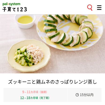
ズッキーニと鶏ムネのさっぱりレンジ蒸し
9
11
～
カ月頃（後期）
15分以内
12
18
～
カ月頃（完了期）