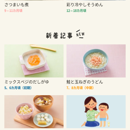
さつまいも煮
彩り冷やしそうめん
9～11カ月頃
12～18カ月頃
ミックスベジのだしがゆ
鮭と玉ねぎのうどん
5、6カ月頃（初期）
7、8カ月頃（中期）