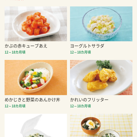
かぶの赤キューブあえ
ヨーグルトサラダ
12～18カ月頃
12～18カ月頃
めかじきと野菜のあんかけ丼
かれいのフリッター
12～18カ月頃
12～18カ月頃