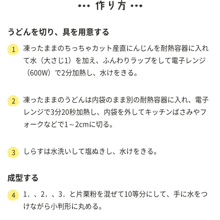
うどんを切り、具を用意する
凍ったままのちっちゃカット産直にんじんを耐熱容器に入れ
1
て水（大さじ1）を加え、ふんわりラップをして電子レンジ
（600W）で2分加熱し、水けをきる。
凍ったままのうどんは内袋のまま別の耐熱容器に入れ、電子
2
レンジで3分20秒加熱し、内袋を外してキッチンばさみやフ
ォークなどで1～2cmに切る。
しらすは水洗いして塩ぬきし、水けをきる。
3
成型する
1．、2．、3．と片栗粉を混ぜて10等分にして、手に水をつ
4
けながら小判形に丸める。