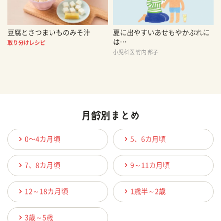
豆腐とさつまいものみそ汁
夏に出やすいあせもやかぶれに
は…
取り分けレシピ
小児科医 竹内 邦子
0〜4カ月頃
5、6カ月頃
7、8カ月頃
9～11カ月頃
12～18カ月頃
1歳半～2歳
3歳～5歳