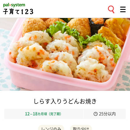
しらす入りうどんお焼き
12
18
25分以内
～
カ月頃（完了期）
レンジのみ
取り分け