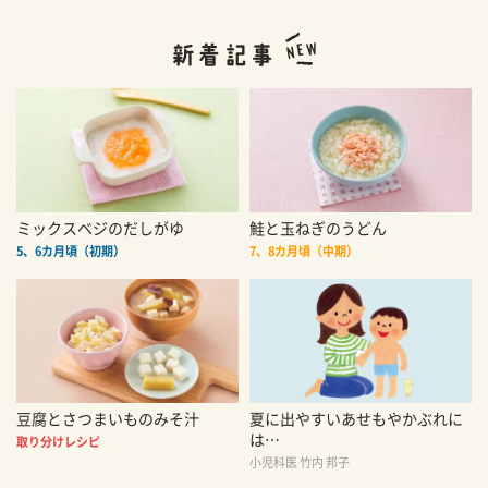
ミックスベジのだしがゆ
鮭と玉ねぎのうどん
5、6カ月頃（初期）
7、8カ月頃（中期）
豆腐とさつまいものみそ汁
夏に出やすいあせもやかぶれに
は…
取り分けレシピ
小児科医 竹内 邦子