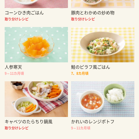
コーンひき肉ごはん
豚肉とわかめの炒め物
取り分けレシピ
取り分けレシピ
人参寒天
鮭のピラフ風ごはん
9～11カ月頃
7、8カ月頃
キャベツのたらちり鍋風
かれいのレンジポトフ
取り分けレシピ
9～11カ月頃