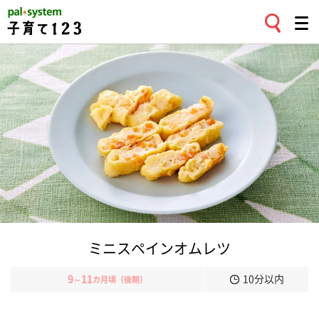
ミニスペインオムレツ
9
11
10分以内
～
カ月頃（後期）