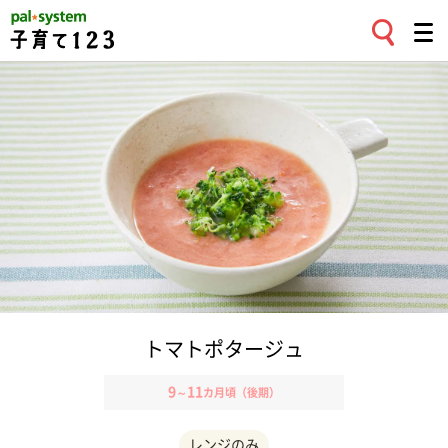
トマトポタージュ
9
11
～
カ月頃（後期）
レンジのみ