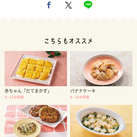
赤ちゃん「だてまかず」
バナナケーキ
9～11カ月頃
9～11カ月頃