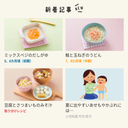
ミックスベジのだしがゆ
鮭と玉ねぎのうどん
5、6カ月頃（初期）
7、8カ月頃（中期）
豆腐とさつまいものみそ汁
夏に出やすいあせもやかぶれに
は…
取り分けレシピ
小児科医 竹内 邦子