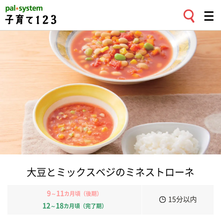
大豆とミックスベジのミネストローネ
9
11
～
カ月頃（後期）
15分以内
12
18
～
カ月頃（完了期）