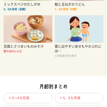
ミックスベジのだしがゆ
鮭と玉ねぎのうどん
5、6カ月頃（初期）
7、8カ月頃（中期）
豆腐とさつまいものみそ汁
夏に出やすいあせもやかぶれに
は…
取り分けレシピ
小児科医 竹内 邦子
0〜4カ月頃
5、6カ月頃