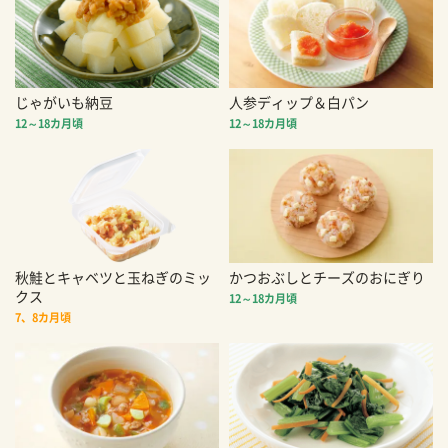
じゃがいも納豆
人参ディップ＆白パン
12～18カ月頃
12～18カ月頃
秋鮭とキャベツと玉ねぎのミッ
かつおぶしとチーズのおにぎり
クス
12～18カ月頃
7、8カ月頃