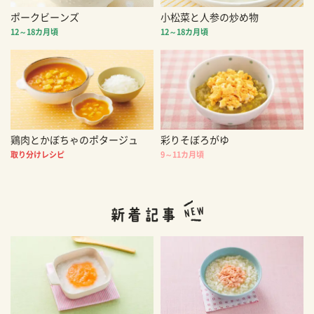
ポークビーンズ
小松菜と人参の炒め物
12～18カ月頃
12～18カ月頃
鶏肉とかぼちゃのポタージュ
彩りそぼろがゆ
取り分けレシピ
9～11カ月頃