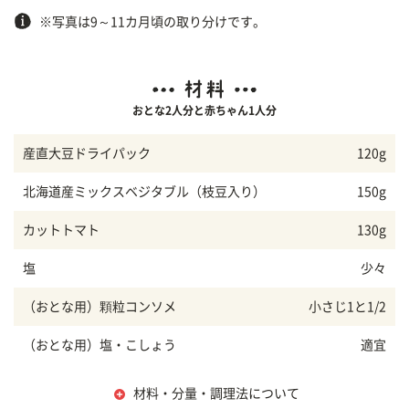
※写真は9～11カ月頃の取り分けです。
おとな2人分と赤ちゃん1人分
産直大豆ドライパック
120g
北海道産ミックスベジタブル（枝豆入り）
150g
カットトマト
130g
塩
少々
（おとな用）顆粒コンソメ
小さじ1と1/2
（おとな用）塩・こしょう
適宜
材料・分量・調理法について