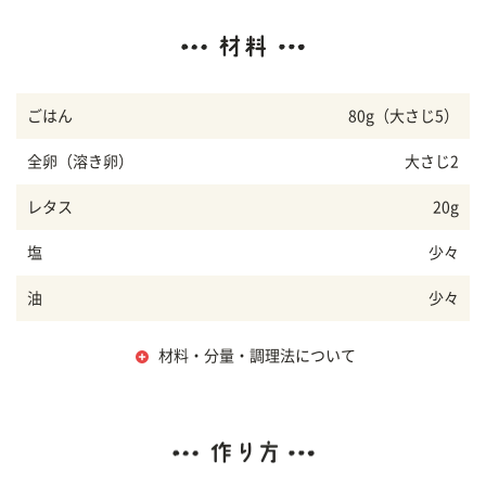
ごはん
80g（大さじ5）
全卵（溶き卵）
大さじ2
レタス
20g
塩
少々
油
少々
材料・分量・調理法について