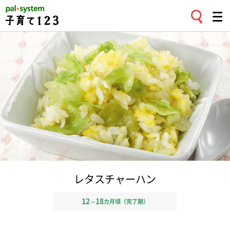
レタスチャーハン
12
18
～
カ月頃（完了期）