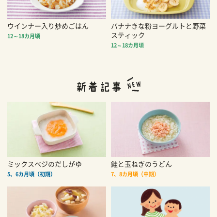
ウインナー入り炒めごはん
バナナきな粉ヨーグルトと野菜
スティック
12～18カ月頃
12～18カ月頃
ミックスベジのだしがゆ
鮭と玉ねぎのうどん
5、6カ月頃（初期）
7、8カ月頃（中期）