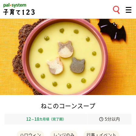
ねこのコーンスープ
12
18
5分以内
～
カ月頃（完了期）
ハロウィン
レンジのみ
行事・イベント