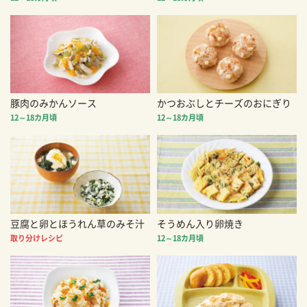
豚肉のみかんソース
かつおぶしとチーズのおにぎり
12～18カ月頃
12～18カ月頃
豆腐と卵とほうれん草のみそ汁
そうめん入り卵焼き
取り分けレシピ
12～18カ月頃