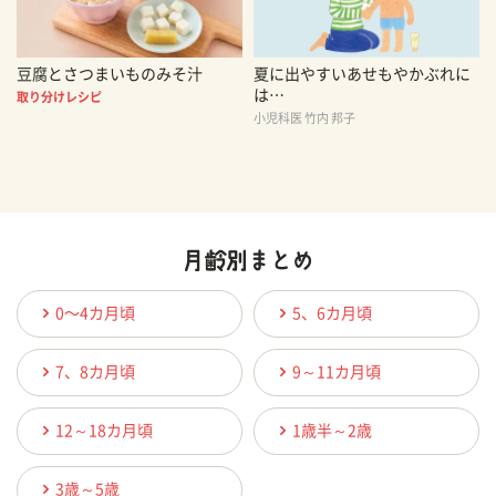
豆腐とさつまいものみそ汁
夏に出やすいあせもやかぶれに
は…
取り分けレシピ
小児科医 竹内 邦子
0〜4カ月頃
5、6カ月頃
7、8カ月頃
9～11カ月頃
12～18カ月頃
1歳半～2歳
3歳～5歳