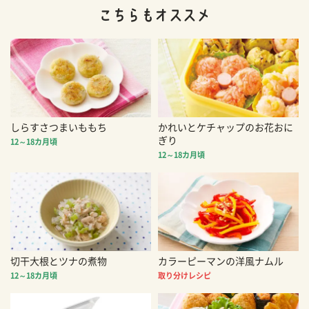
しらすさつまいももち
かれいとケチャップのお花おに
ぎり
12～18カ月頃
12～18カ月頃
切干大根とツナの煮物
カラーピーマンの洋風ナムル
12～18カ月頃
取り分けレシピ