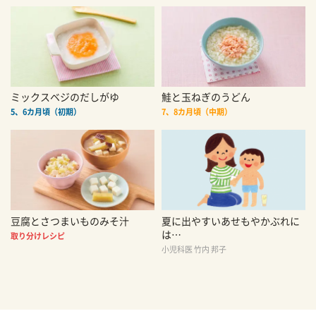
ミックスベジのだしがゆ
鮭と玉ねぎのうどん
5、6カ月頃（初期）
7、8カ月頃（中期）
豆腐とさつまいものみそ汁
夏に出やすいあせもやかぶれに
は…
取り分けレシピ
小児科医 竹内 邦子