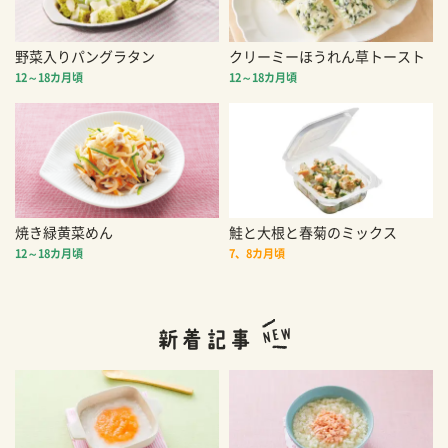
野菜入りパングラタン
クリーミーほうれん草トースト
12～18カ月頃
12～18カ月頃
焼き緑黄菜めん
鮭と大根と春菊のミックス
12～18カ月頃
7、8カ月頃