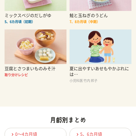
ミックスベジのだしがゆ
鮭と玉ねぎのうどん
5、6カ月頃（初期）
7、8カ月頃（中期）
豆腐とさつまいものみそ汁
夏に出やすいあせもやかぶれに
は…
取り分けレシピ
小児科医 竹内 邦子
0〜4カ月頃
5、6カ月頃