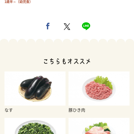
1歳半～（幼児食）
なす
豚ひき肉