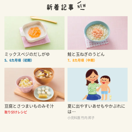
ミックスベジのだしがゆ
鮭と玉ねぎのうどん
5、6カ月頃（初期）
7、8カ月頃（中期）
豆腐とさつまいものみそ汁
夏に出やすいあせもやかぶれに
は…
取り分けレシピ
小児科医 竹内 邦子