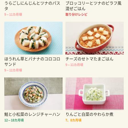
うらごしにんじんとツナのパス
ブロッコリーとツナのピラフ風
タ
混ぜごはん
9～11カ月頃
取り分けレシピ
ほうれん草とバナナのコロコロ
チーズのせトマたまごはん
サンド
9～11カ月頃
9～11カ月頃
鮭と小松菜のレンジチャーハン
りんごと白菜のやわらか煮
12～18カ月頃
7、8カ月頃