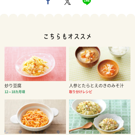
炒り豆腐
人参とたらとえのきのみそ汁
12～18カ月頃
取り分けレシピ