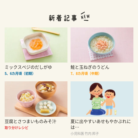
ミックスベジのだしがゆ
鮭と玉ねぎのうどん
5、6カ月頃（初期）
7、8カ月頃（中期）
豆腐とさつまいものみそ汁
夏に出やすいあせもやかぶれに
は…
取り分けレシピ
小児科医 竹内 邦子