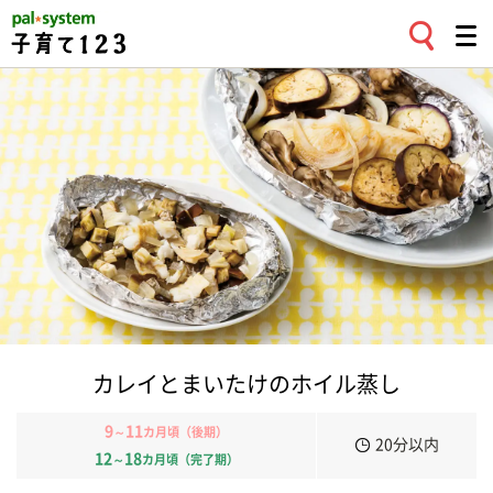
カレイとまいたけのホイル蒸し
9
11
～
カ月頃（後期）
20分以内
12
18
～
カ月頃（完了期）