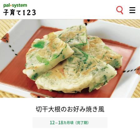
切干大根のお好み焼き風
12
18
～
カ月頃（完了期）