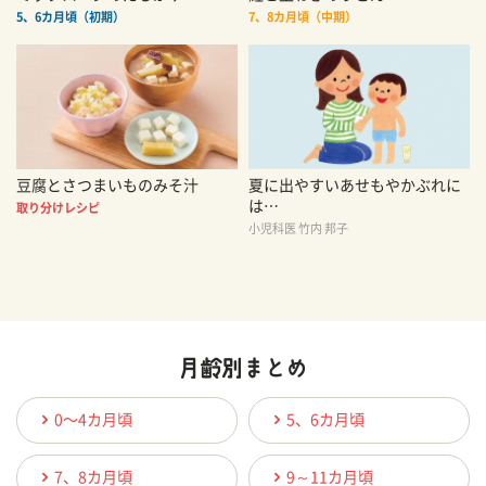
5、6カ月頃（初期）
7、8カ月頃（中期）
豆腐とさつまいものみそ汁
夏に出やすいあせもやかぶれに
は…
取り分けレシピ
小児科医 竹内 邦子
0〜4カ月頃
5、6カ月頃
7、8カ月頃
9～11カ月頃