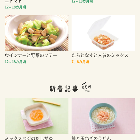
ニトマト
12～18カ月頃
12～18カ月頃
ウインナーと野菜のソテー
たらとなすと人参のミックス
12～18カ月頃
7、8カ月頃
ミックスベジのだしがゆ
鮭と玉ねぎのうどん