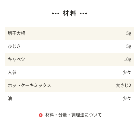
切干大根
5g
ひじき
5g
キャベツ
10g
人参
少々
ホットケーキミックス
大さじ2
油
少々
材料・分量・調理法について