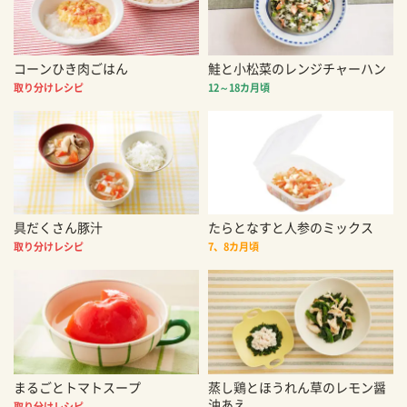
コーンひき肉ごはん
鮭と小松菜のレンジチャーハン
取り分けレシピ
12～18カ月頃
具だくさん豚汁
たらとなすと人参のミックス
取り分けレシピ
7、8カ月頃
まるごとトマトスープ
蒸し鶏とほうれん草のレモン醤
油あえ
取り分けレシピ