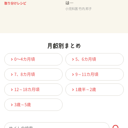
は…
取り分けレシピ
小児科医 竹内 邦子
0〜4カ月頃
5、6カ月頃
7、8カ月頃
9～11カ月頃
12～18カ月頃
1歳半～2歳
3歳～5歳