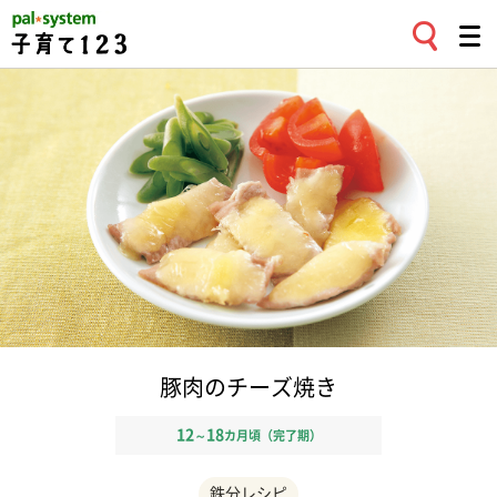
豚肉のチーズ焼き
12
18
～
カ月頃（完了期）
鉄分レシピ