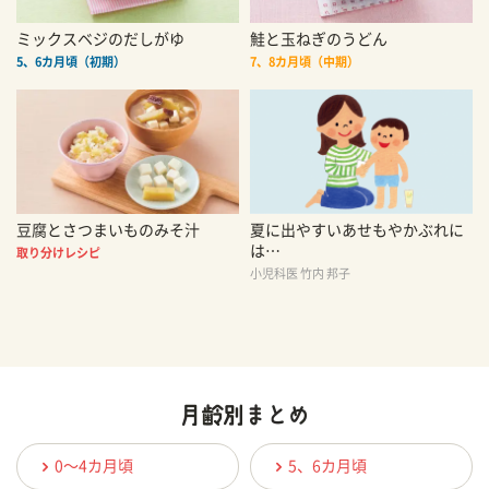
ミックスベジのだしがゆ
鮭と玉ねぎのうどん
5、6カ月頃（初期）
7、8カ月頃（中期）
豆腐とさつまいものみそ汁
夏に出やすいあせもやかぶれに
は…
取り分けレシピ
小児科医 竹内 邦子
0〜4カ月頃
5、6カ月頃