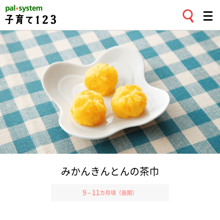
みかんきんとんの茶巾
9
11
～
カ月頃（後期）