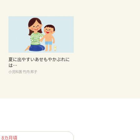
夏に出やすいあせもやかぶれに
は…
小児科医 竹内 邦子
、8カ月頃