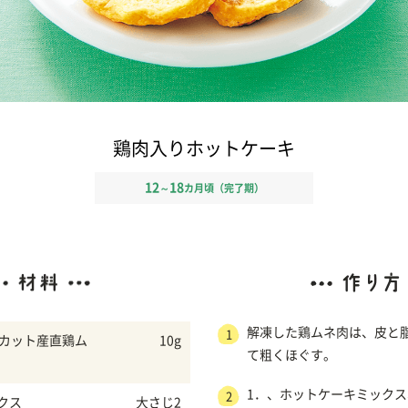
鶏肉入りホットケーキ
12
18
～
カ月頃（完了期）
解凍した鶏ムネ肉は、皮と
1
ゃカット産直鶏ム
10g
て粗くほぐす。
1．、ホットケーキミック
2
クス
大さじ2