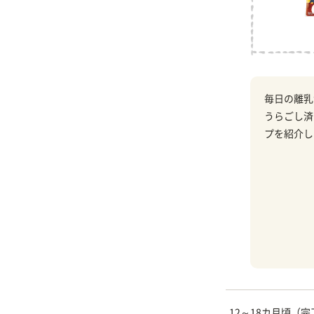
毎日の離乳
うらごし済
プを紹介し
12～18カ月頃（