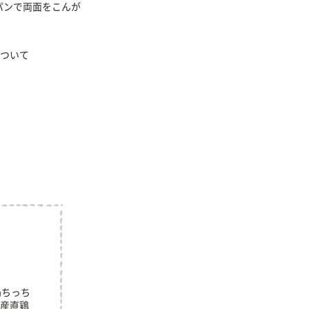
パンで両面をこんが
ついて
mちっち
産直鶏