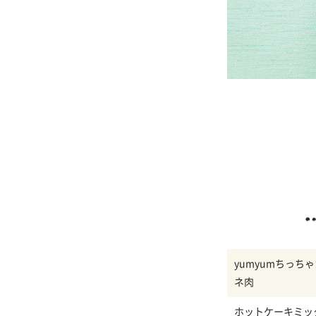
yumyumちっち
ネ肉
ホットケーキミッ