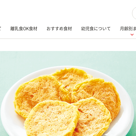
検
ピ
離乳食OK食材
おすすめ食材
幼児食について
月齢別