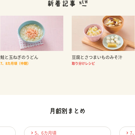
鮭と玉ねぎのうどん
豆腐とさつまいものみそ汁
7、8カ月頃（中期）
取り分けレシピ
5、6カ月頃
7