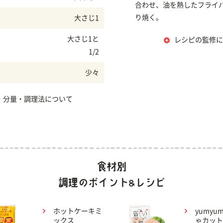
合わせ、油を熱したフライ
り焼く。
大さじ1
大さじ1と
レシピの監修に
1/2
少々
・分量・調理法について
ホットケーキミ
yumyu
ックス
ゃカット