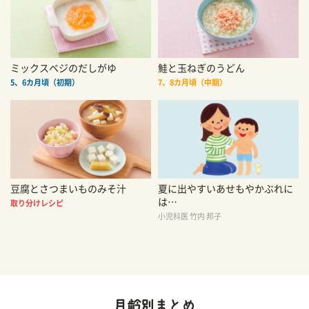
ミックスベジのだしがゆ
鮭と玉ねぎのうどん
5、6カ月頃（初期）
7、8カ月頃（中期）
豆腐とさつまいものみそ汁
夏に出やすいあせもやかぶれに
は…
取り分けレシピ
小児科医 竹内 邦子