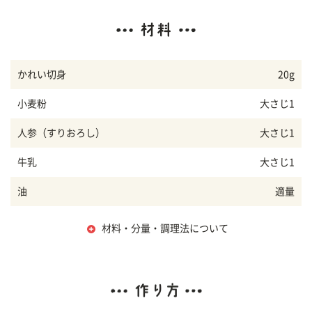
かれい切身
20g
小麦粉
大さじ1
人参（すりおろし）
大さじ1
牛乳
大さじ1
油
適量
材料・分量・調理法について