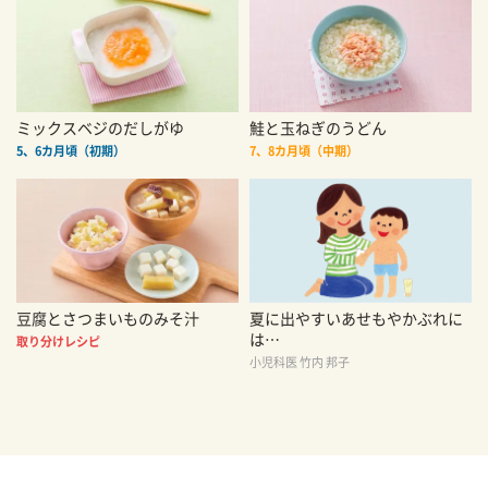
ミックスベジのだしがゆ
鮭と玉ねぎのうどん
5、6カ月頃（初期）
7、8カ月頃（中期）
豆腐とさつまいものみそ汁
夏に出やすいあせもやかぶれに
は…
取り分けレシピ
小児科医 竹内 邦子