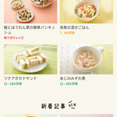
鮭とほうれん草の簡単パンキッ
赤魚の混ぜごはん
シュ
7、8カ月頃
取り分けレシピ
ツナアボカドサンド
あじのみぞれ煮
12～18カ月頃
12～18カ月頃