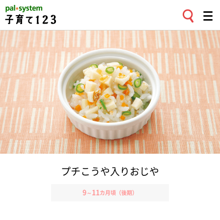
プチこうや入りおじや
9
11
～
カ月頃（後期）