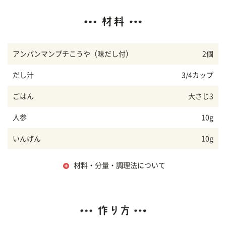
アンパンマンプチこうや（味だし付）
2個
だし汁
3/4カップ
ごはん
大さじ3
人参
10g
いんげん
10g
材料・分量・調理法について