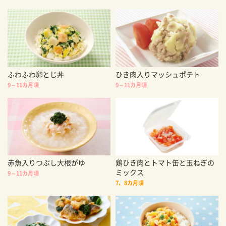
ふわふわ卵とじ丼
ひき肉入りマッシュポテト
9～11カ月頃
9～11カ月頃
赤魚入りつぶし大根がゆ
鶏ひき肉とトマト缶と玉ねぎの
ミックス
9～11カ月頃
7、8カ月頃