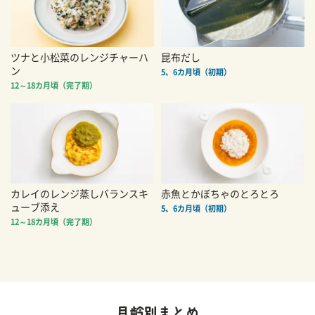
ツナと小松菜のレンジチャーハ
昆布だし
ン
5、6カ月頃（初期）
12～18カ月頃（完了期）
カレイのレンジ蒸しバランスキ
赤魚とかぼちゃのとろとろ
ューブ添え
5、6カ月頃（初期）
12～18カ月頃（完了期）