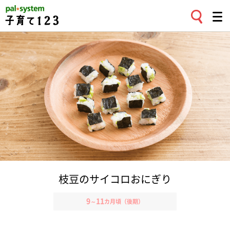
枝豆のサイコロおにぎり
9
11
～
カ月頃（後期）