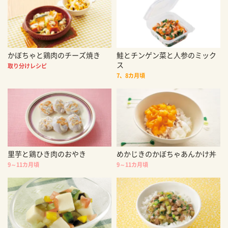
かぼちゃと鶏肉のチーズ焼き
鮭とチンゲン菜と人参のミック
ス
取り分けレシピ
7、8カ月頃
里芋と鶏ひき肉のおやき
めかじきのかぼちゃあんかけ丼
9～11カ月頃
9～11カ月頃