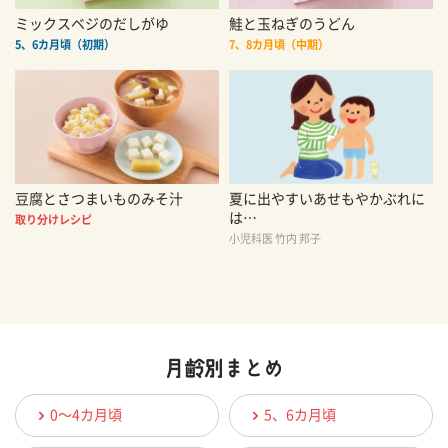
ミックスベジのだしがゆ
鮭と玉ねぎのうどん
5、6カ月頃（初期）
7、8カ月頃（中期）
豆腐とさつまいものみそ汁
夏に出やすいあせもやかぶれに
は…
取り分けレシピ
小児科医 竹内 邦子
0〜4カ月頃
5、6カ月頃