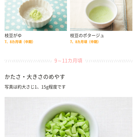
枝豆がゆ
枝豆のポタージュ
7、8カ月頃（中期）
7、8カ月頃（中期）
9～11カ月頃
かたさ・大きさのめやす
写真は約大さじ1、15g程度です