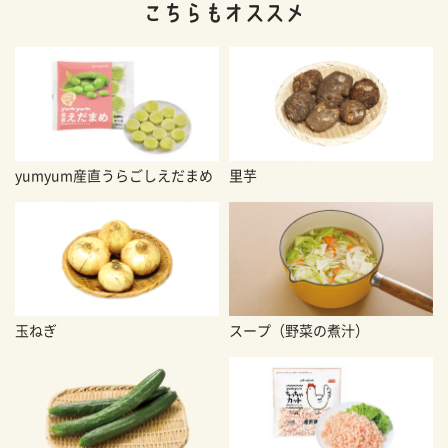
yumyum産直うらごしえだまめ
里芋
玉ねぎ
スープ（野菜の煮汁）