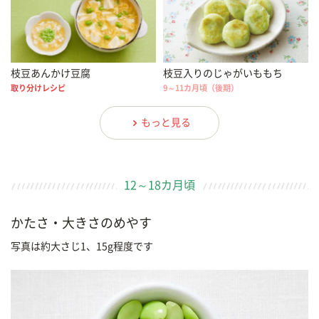
枝豆あんかけ豆腐
枝豆入りのじゃがいももち
取り分けレシピ
9～11カ月頃（後期）
もっと見る
12～18カ月頃
かたさ・大きさのめやす
写真は約大さじ1、15g程度です