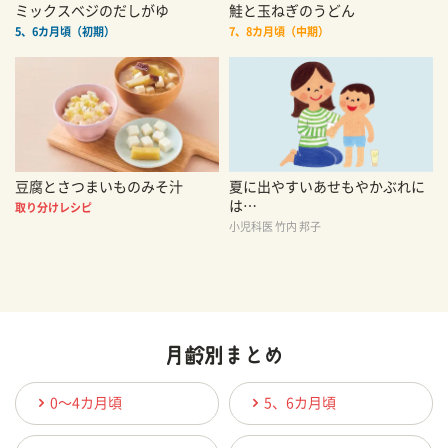
ミックスベジのだしがゆ
鮭と玉ねぎのうどん
5、6カ月頃（初期）
7、8カ月頃（中期）
豆腐とさつまいものみそ汁
夏に出やすいあせもやかぶれに
は…
取り分けレシピ
小児科医 竹内 邦子
0〜4カ月頃
5、6カ月頃