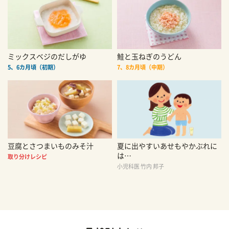
ミックスベジのだしがゆ
鮭と玉ねぎのうどん
5、6カ月頃（初期）
7、8カ月頃（中期）
豆腐とさつまいものみそ汁
夏に出やすいあせもやかぶれに
は…
取り分けレシピ
小児科医 竹内 邦子