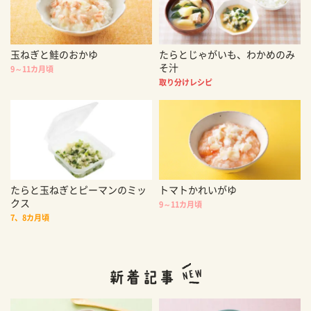
玉ねぎと鮭のおかゆ
たらとじゃがいも、わかめのみ
そ汁
9～11カ月頃
取り分けレシピ
たらと玉ねぎとピーマンのミッ
トマトかれいがゆ
クス
9～11カ月頃
7、8カ月頃