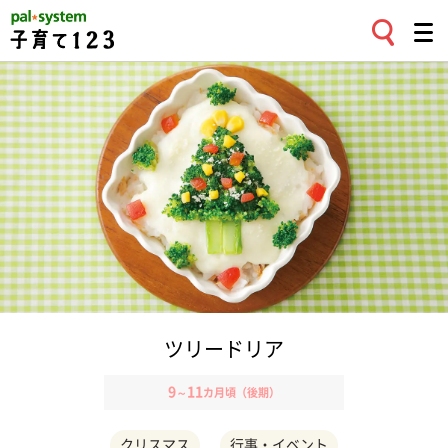
ツリードリア
9
11
～
カ月頃（後期）
クリスマス
行事・イベント