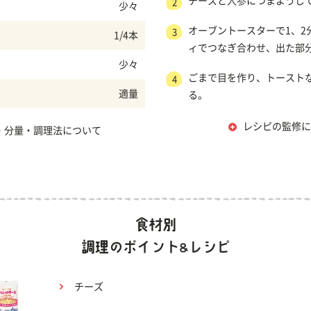
チーズと人参につまようじ
2
少々
オーブントースターで1、2
3
1/4本
ィでつなぎ合わせ、出た部
少々
ごまで目を作り、トースト
4
適量
る。
レシピの監修に
・分量・調理法について
チーズ