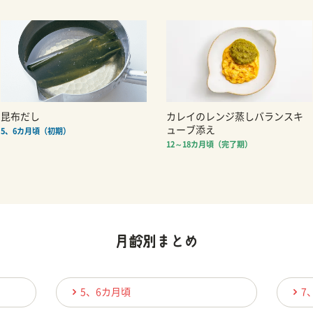
昆布だし
カレイのレンジ蒸しバランスキ
ューブ添え
5、6カ月頃（初期）
12～18カ月頃（完了期）
5、6カ月頃
7