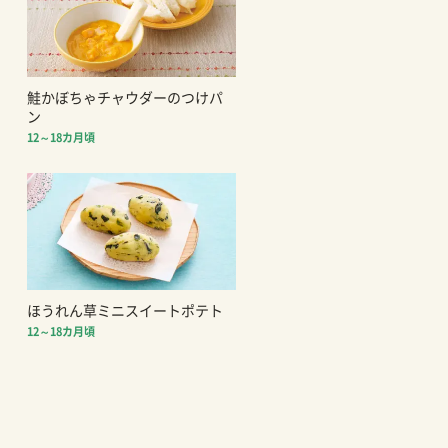
鮭かぼちゃチャウダーのつけパ
ン
12～18カ月頃
ほうれん草ミニスイートポテト
12～18カ月頃