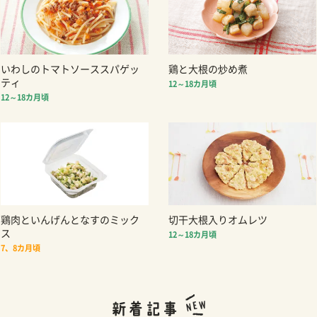
いわしのトマトソーススパゲッ
鶏と大根の炒め煮
ティ
12～18カ月頃
12～18カ月頃
鶏肉といんげんとなすのミック
切干大根入りオムレツ
ス
12～18カ月頃
7、8カ月頃