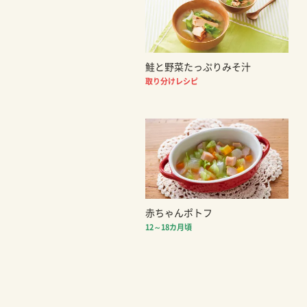
鮭と野菜たっぷりみそ汁
取り分けレシピ
赤ちゃんポトフ
12～18カ月頃