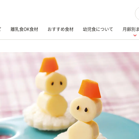
検
ピ
離乳食OK食材
おすすめ食材
幼児食について
月齢別