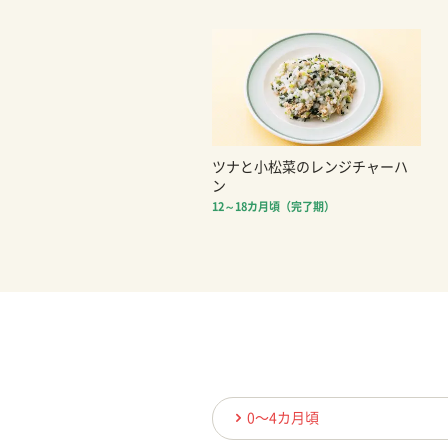
ツナと小松菜のレンジチャーハ
ン
12～18カ月頃（完了期）
0〜4カ月頃