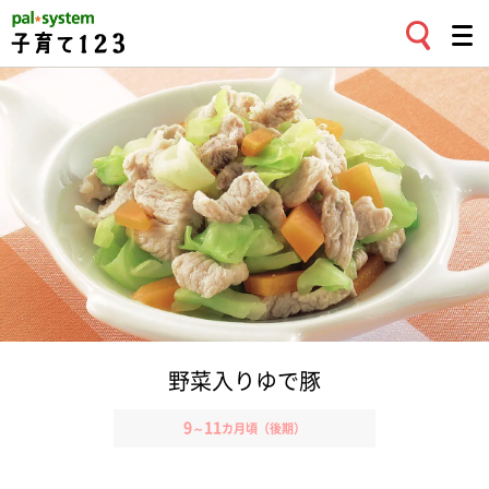
野菜入りゆで豚
9
11
～
カ月頃（後期）