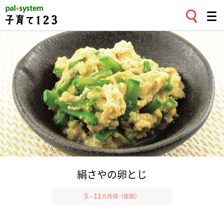
絹さやの卵とじ
9
11
～
カ月頃（後期）