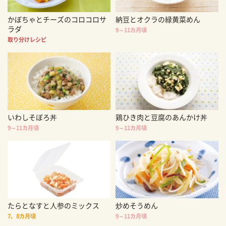
かぼちゃとチーズのコロコロサ
納豆とオクラの緑黄菜めん
ラダ
9～11カ月頃
取り分けレシピ
いわしそぼろ丼
鶏ひき肉と豆腐のあんかけ丼
9～11カ月頃
9～11カ月頃
たらとなすと人参のミックス
炒めそうめん
7、8カ月頃
9～11カ月頃