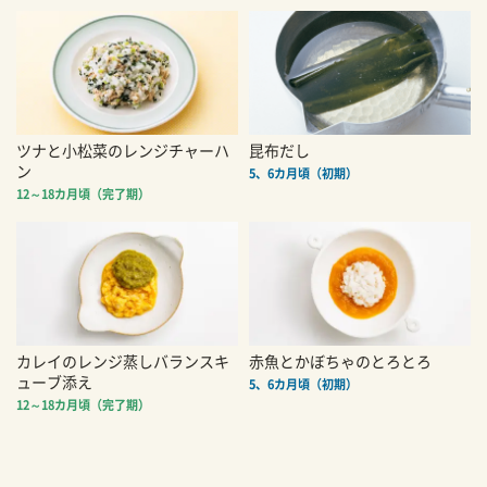
ツナと小松菜のレンジチャーハ
昆布だし
ン
5、6カ月頃（初期）
12～18カ月頃（完了期）
カレイのレンジ蒸しバランスキ
赤魚とかぼちゃのとろとろ
ューブ添え
5、6カ月頃（初期）
12～18カ月頃（完了期）