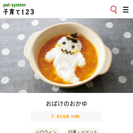
おばけのおかゆ
7
8
、
カ月頃（中期）
ハロウィン
行事・イベント