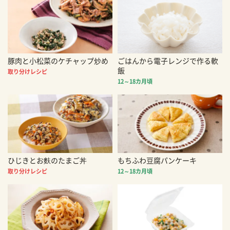
豚肉と小松菜のケチャップ炒め
ごはんから電子レンジで作る軟
飯
取り分けレシピ
12～18カ月頃
ひじきとお麩のたまご丼
もちふわ豆腐パンケーキ
取り分けレシピ
12～18カ月頃