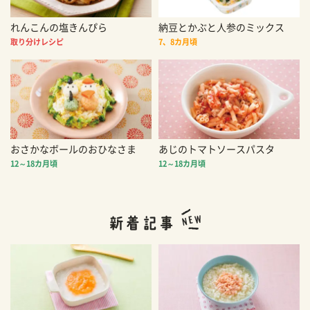
れんこんの塩きんぴら
納豆とかぶと人参のミックス
取り分けレシピ
7、8カ月頃
おさかなボールのおひなさま
あじのトマトソースパスタ
12～18カ月頃
12～18カ月頃