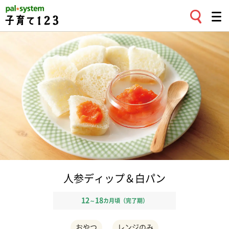
人参ディップ＆白パン
12
18
～
カ月頃（完了期）
おやつ
レンジのみ