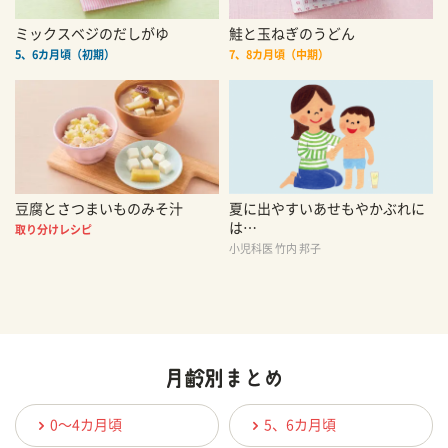
ミックスベジのだしがゆ
鮭と玉ねぎのうどん
5、6カ月頃（初期）
7、8カ月頃（中期）
豆腐とさつまいものみそ汁
夏に出やすいあせもやかぶれに
は…
取り分けレシピ
小児科医 竹内 邦子
0〜4カ月頃
5、6カ月頃